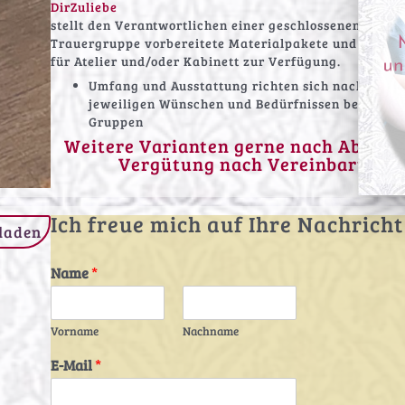
DirZuliebe
stellt den Verantwortlichen einer geschlossenen oder 
Trauergruppe vorbereitete Materialpakete und Anleit
für Atelier und/oder Kabinett zur Verfügung.
Umfang und Ausstattung richten sich nach den
jeweiligen Wünschen und Bedürfnissen bestehen
Gruppen
Weitere Varianten gerne nach Abspra
Vergütung nach Vereinbarung
Ich freue mich auf Ihre Nachricht
laden
Name
*
Vorname
Nachname
E-Mail
*