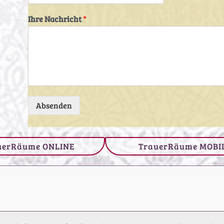
Ihre Nachricht
*
Absenden
uerRäume ONLINE
TrauerRäume MOBI