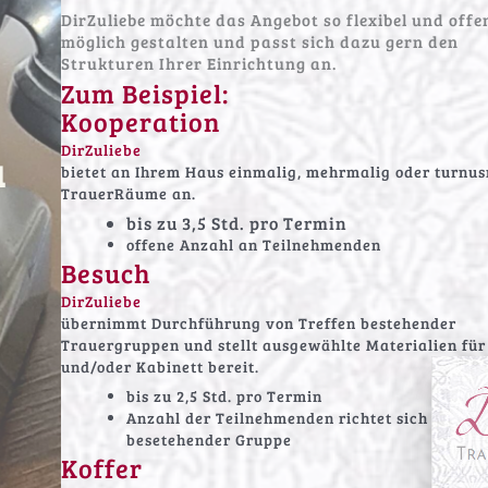
DirZuliebe möchte das Angebot so flexibel und offe
möglich gestalten und passt sich dazu gern den
Strukturen Ihrer Einrichtung an.
Zum Beispiel:
Kooperation
DirZuliebe
u
bietet an Ihrem Haus einmalig, mehrmalig oder turnu
TrauerRäume an.
bis zu 3,5 Std. pro Termin
offene Anzahl an Teilnehmenden
Besuch
DirZuliebe
übernimmt Durchführung von Treffen bestehender
Trauergruppen und stellt ausgewählte Materialien für 
und/oder Kabinett bereit.
bis zu 2,5 Std. pro Termin
Anzahl der Teilnehmenden richtet sich nach
besetehender Gruppe
Koffer