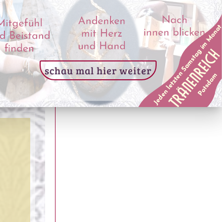
offenen
ungen
der
schau mal hier weiter
che –