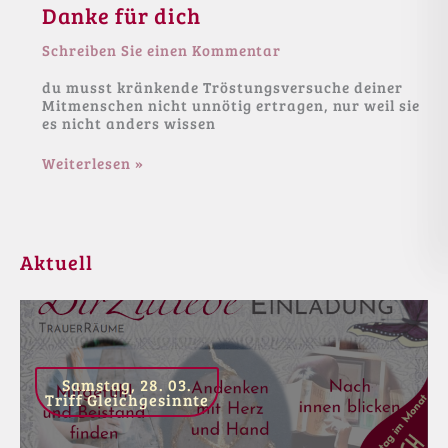
Danke für dich
Schreiben Sie einen Kommentar
du musst kränkende Tröstungsversuche deiner
Mitmenschen nicht unnötig ertragen, nur weil sie
es nicht anders wissen
Danke
Weiterlesen »
für
dich
Aktuell
Samstag, 28. 03.
Triff Gleichgesinnte